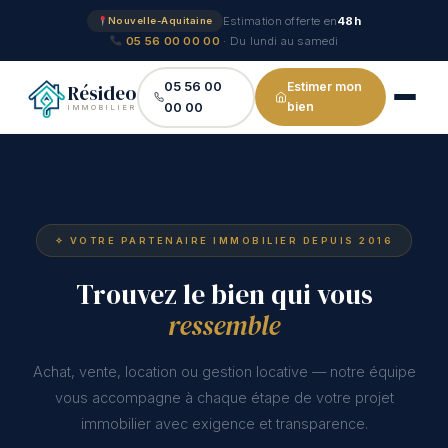
Aller
Estimation offerte en
48h
Nouvelle-Aquitaine
au
05 56 00 00 00
· Du lundi au samedi
contenu
05 56 00
Estimer mon
Résideo
bien
00 00
IMMOBILIER
✧ VOTRE PARTENAIRE IMMOBILIER DEPUIS 2016
Trouvez le bien qui vous
ressemble
Achat, vente, location ou gestion locative — notre équipe
vous accompagne à chaque étape de votre projet
immobilier avec exigence et transparence.