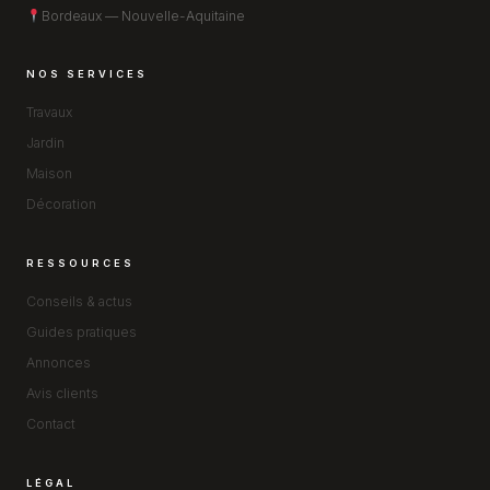
Bordeaux — Nouvelle-Aquitaine
NOS SERVICES
Travaux
Jardin
Maison
Décoration
RESSOURCES
Conseils & actus
Guides pratiques
Annonces
Avis clients
Contact
LÉGAL