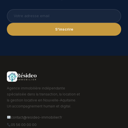
S'inscrire
Résideo
IMMOBILIER
Agence immobilière indépendante
spécialisée dans la transaction, la location et
la gestion locative en Nouvelle-Aquitaine.
Un accompagnement humain et digital.
contact@resideo-immobilier.fr
05 56 00 00 00