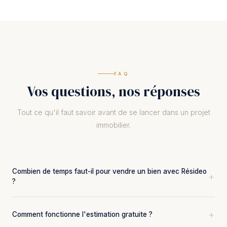
FAQ
Vos questions, nos réponses
Tout ce qu'il faut savoir avant de se lancer dans un projet
immobilier.
Combien de temps faut-il pour vendre un bien avec Résideo
?
En moyenne, nos biens se vendent en 45 jours. Ce délai
Comment fonctionne l'estimation gratuite ?
dépend du type de bien, de sa localisation et du prix. Notre
stratégie de mise en marché (photos pro, visite virtuelle,