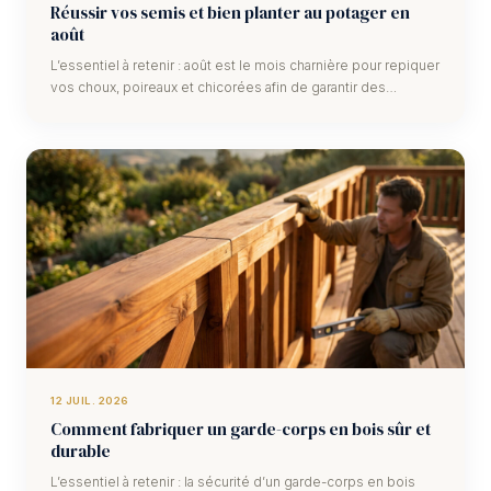
Réussir vos semis et bien planter au potager en
août
L’essentiel à retenir : août est le mois charnière pour repiquer
vos choux, poireaux et chicorées afin de garantir des
récoltes hivernales g…
12 JUIL. 2026
Comment fabriquer un garde-corps en bois sûr et
durable
L’essentiel à retenir : la sécurité d’un garde-corps en bois