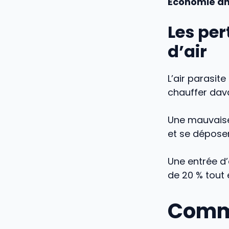
Économie an
Les per
d’air
L’air parasit
chauffer dava
Une mauvaise 
et se déposen
Une entrée d
de 20 % tout 
Comme