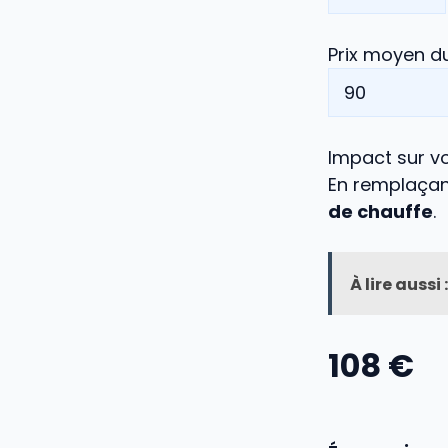
Prix moyen du
Impact sur 
En remplaçant
de chauffe
.
À lire aussi :
108
€