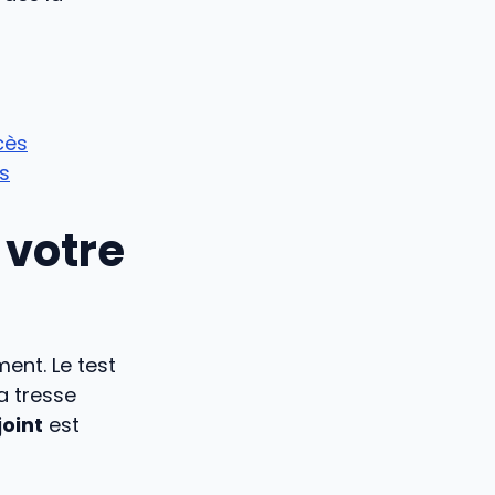
cès
ps
 votre
ent. Le test
la tresse
joint
est