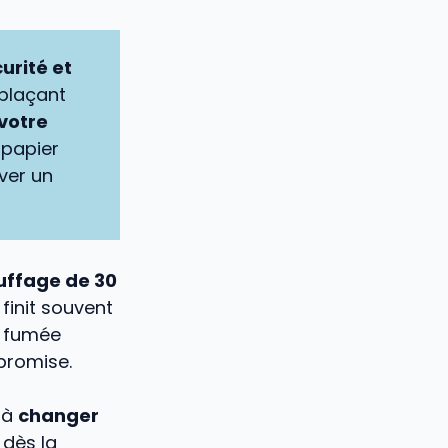
urité et
mplaçant
votre
e papier
ver un
uffage de 30
finit souvent
e fumée
mpromise.
t à
changer
 dès la