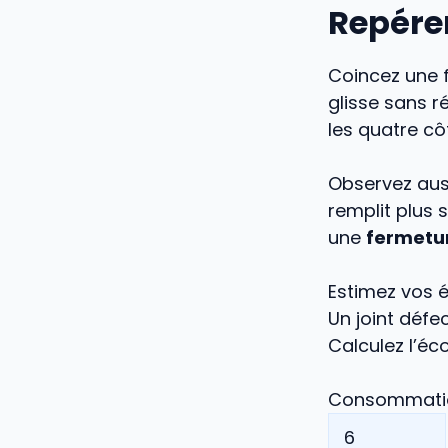
Repérer
Coincez une f
glisse sans r
les quatre c
Observez aussi
remplit plus
une
fermetur
Estimez vos 
Un joint déf
Calculez l’éc
Consommation