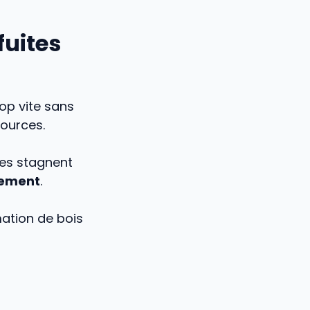
fuites
rop vite sans
sources.
ées stagnent
dement
.
ation de bois