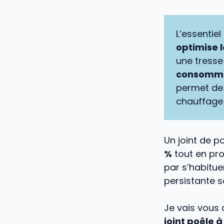
L’essentiel
optimise 
une tresse
consommat
permet de 
chauffage
Un joint de p
%
tout en pro
par s’habitue
persistante s
Je vais vous 
joint poêle à