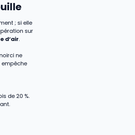
uille
ent ; si elle
opération sur
e d’air
.
noirci ne
se empêche
is de 20 %.
ant.