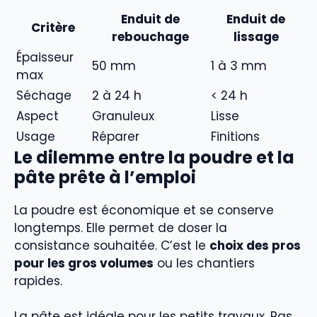
Enduit de
Enduit de
Critère
rebouchage
lissage
Épaisseur
50 mm
1 à 3 mm
max
Séchage
2 à 24 h
< 24 h
Aspect
Granuleux
Lisse
Usage
Réparer
Finitions
Le dilemme entre la poudre et la
pâte prête à l’emploi
La poudre est économique et se conserve
longtemps. Elle permet de doser la
consistance souhaitée. C’est le
choix des pros
pour les gros volumes
ou les chantiers
rapides.
La pâte est idéale pour les petits travaux. Pas