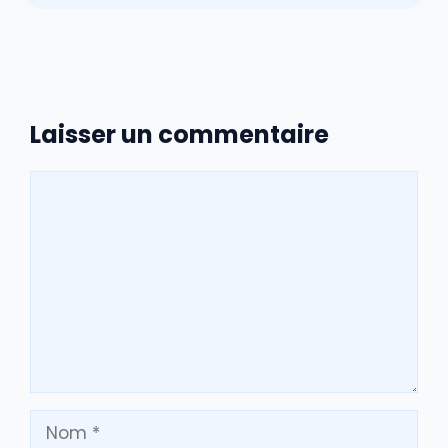
Laisser un commentaire
Commentaire
Nom