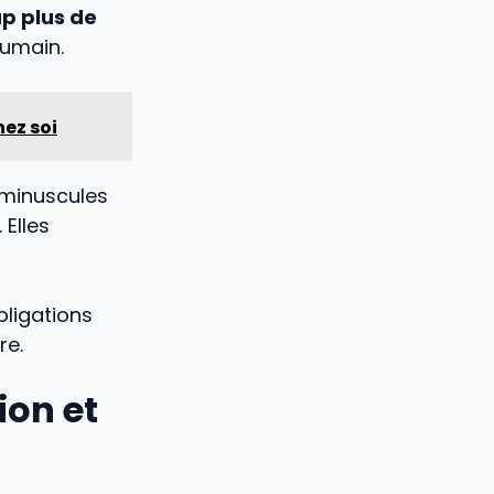
p plus de
humain.
hez soi
 minuscules
. Elles
bligations
re.
ion et