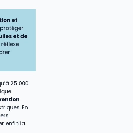
tion et
 protéger
uiles et de
 réflexe
drer
qu’à 25 000
lique
vention
triques. En
ters
r enfin la