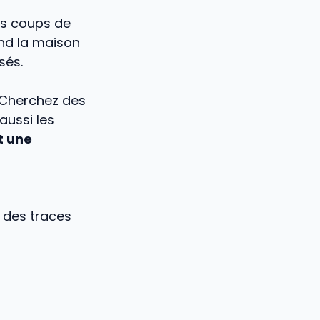
its coups de
d la maison
sés.
 Cherchez des
aussi les
t une
t des traces