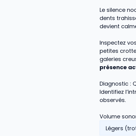
Le silence no
dents trahisse
devient calme
Inspectez vo
petites crott
galeries creu
présence ac
Diagnostic : 
Identifiez l’i
observés.
Volume sonor