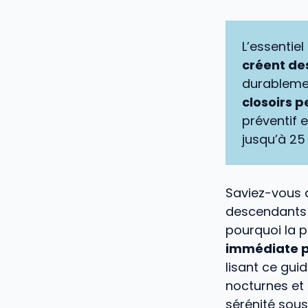
L’essentiel
créent de
durablemen
closoirs p
préventif 
jusqu’à 25
Saviez-vous 
descendants e
pourquoi la p
immédiate p
lisant ce gui
nocturnes et 
sérénité sous