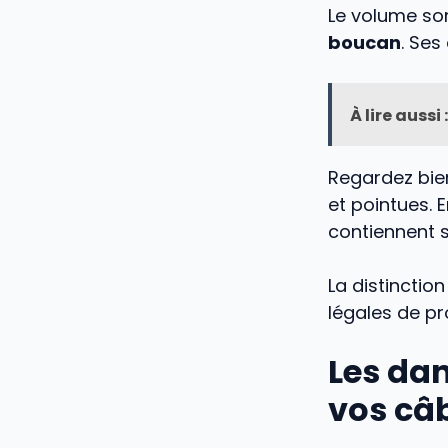
Le volume son
boucan
. Se
À lire aussi :
Regardez bien
et pointues. 
contiennent 
La distinctio
légales de pr
Les dan
vos câ