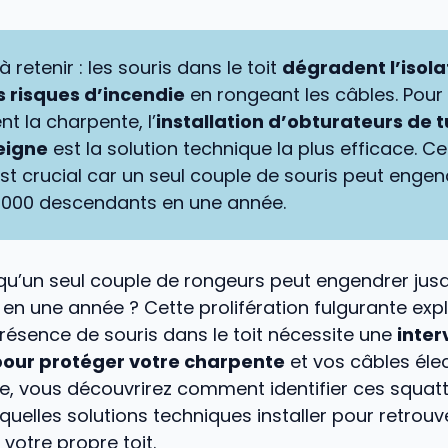
 à retenir : les souris dans le toit
dégradent l’isola
s risques d’incendie
en rongeant les câbles. Pour
t la charpente, l’
installation d’obturateurs de t
eigne
est la solution technique la plus efficace. Ce
est crucial car un seul couple de souris peut engen
 000 descendants en une année.
qu’un seul couple de rongeurs peut engendrer jus
n une année ? Cette prolifération fulgurante exp
résence de souris dans le toit nécessite une
inter
our protéger votre charpente
et vos câbles élec
de, vous découvrirez comment identifier ces squat
quelles solutions techniques installer pour retrouve
 votre propre toit.