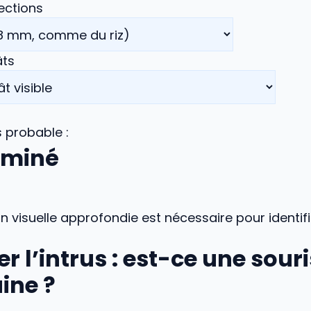
jections
âts
s probable :
rminé
 visuelle approfondie est nécessaire pour identifier
ier l’intrus : est-ce une sour
ine ?