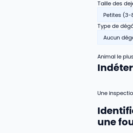
Taille des de
Type de dég
Animal le plu
Indéte
Une inspection
Identif
une fou