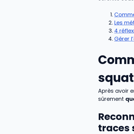
Comment
Les mét
4 réfle
Gérer l
Comme
squatt
Après avoir 
sûrement
que
Reconna
traces